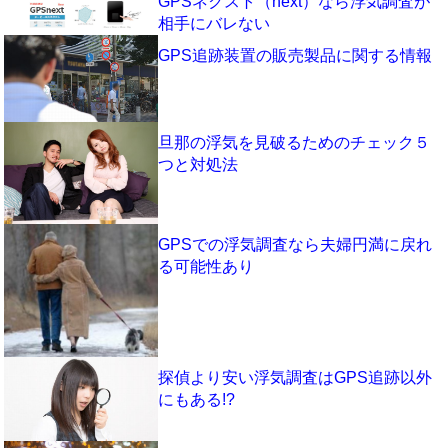
GPSネクスト（next）なら浮気調査が
相手にバレない
GPS追跡装置の販売製品に関する情報
旦那の浮気を見破るためのチェック５
つと対処法
GPSでの浮気調査なら夫婦円満に戻れ
る可能性あり
探偵より安い浮気調査はGPS追跡以外
にもある!?