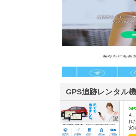
GPS追跡レンタル
G
も
れ
実