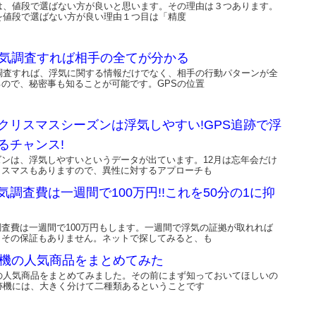
機は、値段で選ばない方が良いと思います。その理由は３つあります。
を値段で選ばない方が良い理由１つ目は「精度
浮気調査すれば相手の全てが分かる
気調査すれば、浮気に関する情報だけでなく、相手の行動パターンが全
ので、秘密事も知ることが可能です。GPSの位置
クリスマスシーズンは浮気しやすい!GPS追跡で浮
るチャンス!
ズンは、浮気しやすいというデータが出ています。12月は忘年会だけ
リスマスもありますので、異性に対するアプローチも
気調査費は一週間で100万円!!これを50分の1に抑
査費は一週間で100万円もします。一週間で浮気の証拠が取れれば
、その保証もありません。ネットで探してみると、も
跡機の人気商品をまとめてみた
機の人気商品をまとめてみました。その前にまず知っておいてほしいの
跡機には、大きく分けて二種類あるということです