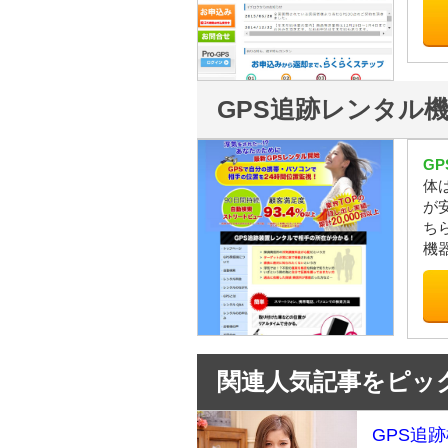
GPS追跡レンタル機JI
G
体
が
ち
機
関連人気記事をピック
GPS追