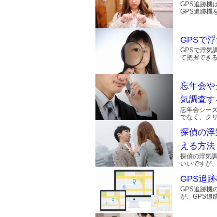
GPS追跡
GPS追跡機
GPSで
GPSで浮
て把握できる
忘年会や
気調査す
忘年会シー
でなく、ク
探偵の浮
える方法
探偵の浮気調
いいですが
GPS追
GPS追跡
が、GPS追