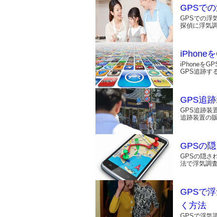
GPSで
GPSでの浮
探偵に浮気
iPhon
iPhoneを
GPS追跡す
GPS追
GPS追跡装
追跡装置の
GPSの
GPSの隠さ
法で浮気調査
GPSで
く方法
GPSで浮