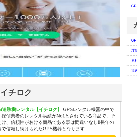
G
G
浮
素
追
機イチロク
PS追跡機レンタル【イチロク】
GPSレンタル機器の中で
、探偵業者のレンタル実績がNo1とされている商品で、そ
だけ、信頼性がおける商品である事は間違いなし!!長年の
績で信頼し続けられたGPS機器となります