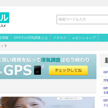
覧情報
GPSでの浮気調査とは
イチロク
ムセンショップ
5
G
浮
G
を
G
と