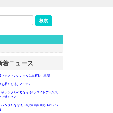
新着ニュース
PSネクストのレンタルは出荷待ち状態
気を暴くお得なアイテム
PSをレンタルするなら今!!ホワイトデー浮気
狙い撃ちせよ
PSレンタルを徹底比較!!浮気調査向けのGPS
は