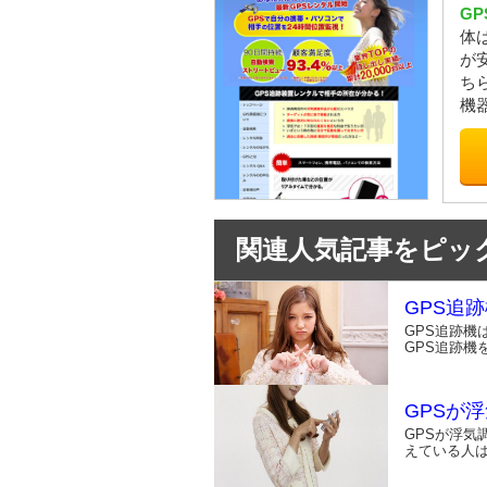
G
体
が
ち
機
関連人気記事をピック
GPS追
GPS追跡
GPS追跡機
GPSが
GPSが浮気
えている人