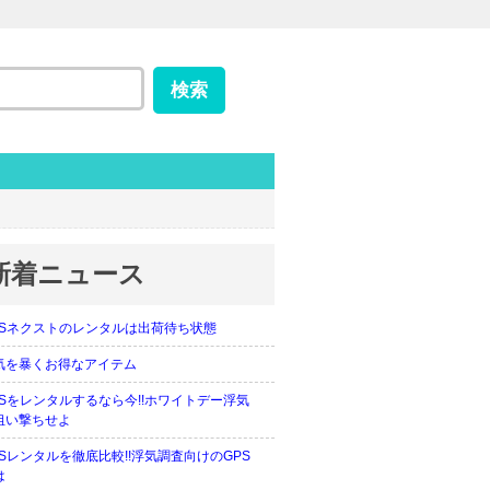
新着ニュース
PSネクストのレンタルは出荷待ち状態
気を暴くお得なアイテム
PSをレンタルするなら今!!ホワイトデー浮気
狙い撃ちせよ
PSレンタルを徹底比較!!浮気調査向けのGPS
は