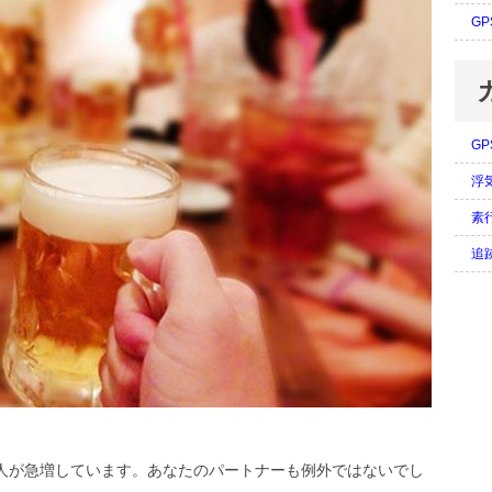
G
G
浮
素
追
人が急増しています。あなたのパートナーも例外ではないでし