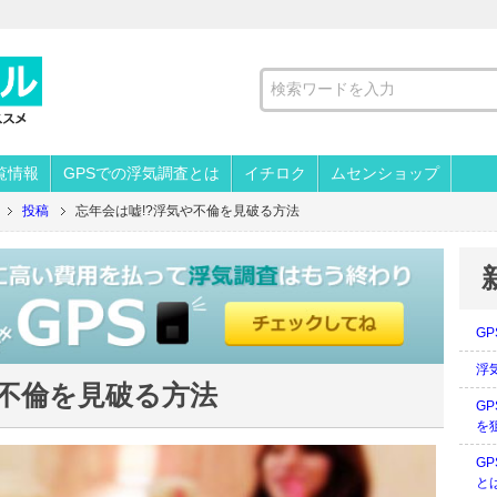
覧情報
GPSでの浮気調査とは
イチロク
ムセンショップ
投稿
忘年会は嘘!?浮気や不倫を見破る方法
G
浮
や不倫を見破る方法
G
を
G
と