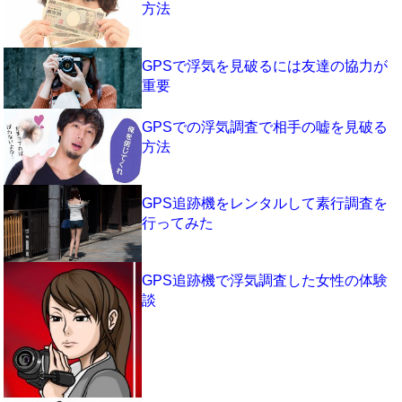
方法
GPSで浮気を見破るには友達の協力が
重要
GPSでの浮気調査で相手の嘘を見破る
方法
GPS追跡機をレンタルして素行調査を
行ってみた
GPS追跡機で浮気調査した女性の体験
談