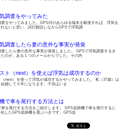
浮気調査をやってみた
調査をやってみました。GPS付のあらゆる端末を駆使すれば、浮気を
れないと思い、試行錯誤しながらGPSで浮気調
浮気調査したら妻の意外な事実が発覚
調査したら妻の意外な事実が発覚しました。 GPSで浮気調査するき
ったのが、ある１つのメールからでした。その内
クスト（next）を使えば浮気は成功するのか
ト（next）を使って浮気が成功するかやってみました。 私（37歳）は
と結婚して５年になります。子供はいま
跡機で車を尾行する方法とは
で車を尾行する方法をご紹介します。 GPS追跡機で車を尾行するに
化したGPS追跡機を選ぶべきです。GPS追