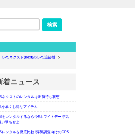
GPSネクスト(next)のGPS追跡機
新着ニュース
PSネクストのレンタルは出荷待ち状態
気を暴くお得なアイテム
PSをレンタルするなら今!!ホワイトデー浮気
狙い撃ちせよ
PSレンタルを徹底比較!!浮気調査向けのGPS