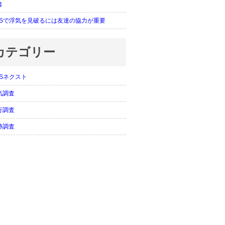
は
PSで浮気を見破るには友達の協力が重要
カテゴリー
PSネクスト
気調査
行調査
跡調査