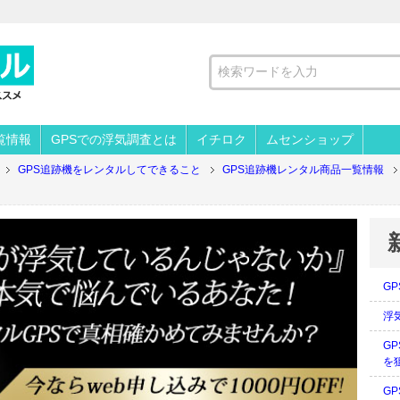
覧情報
GPSでの浮気調査とは
イチロク
ムセンショップ
GPS追跡機をレンタルしてできること
GPS追跡機レンタル商品一覧情報
G
浮
G
を
G