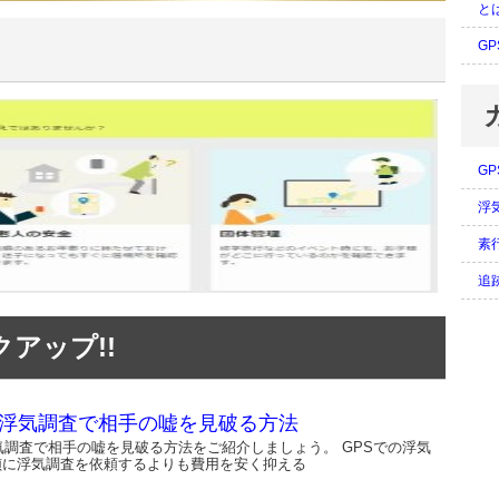
と
G
G
浮
素
追
アップ!!
の浮気調査で相手の嘘を見破る方法
気調査で相手の嘘を見破る方法をご紹介しましょう。 GPSでの浮気
偵に浮気調査を依頼するよりも費用を安く抑える