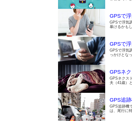
GPSで
GPSで浮気
暴けるかもし
GPSで
GPSで浮気
っかけとな
GPSネ
GPSネクス
夫（41歳）
GPS追
GPS追跡機
は、尾行に特