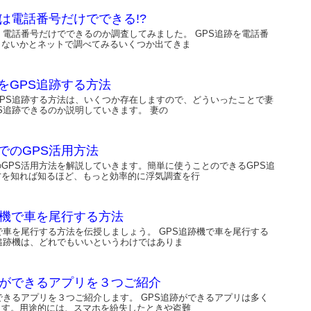
跡は電話番号だけでできる!?
、電話番号だけでできるのか調査してみました。 GPS追跡を電話番
きないかとネットで調べてみるいくつか出てきま
をGPS追跡する方法
GPS追跡する方法は、いくつか存在しますので、どういったことで妻
S追跡できるのか説明していきます。 妻の
でのGPS活用方法
GPS活用方法を解説していきます。簡単に使うことのできるGPS追
方を知れば知るほど、もっと効率的に浮気調査を行
跡機で車を尾行する方法
で車を尾行する方法を伝授しましょう。 GPS追跡機で車を尾行する
追跡機は、どれでもいいというわけではありま
跡ができるアプリを３つご紹介
できるアプリを３つご紹介します。 GPS追跡ができるアプリは多く
ます。用途的には、スマホを紛失したときや盗難