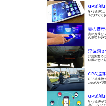
GPS追
GPS追跡は
号だけでで
妻の携帯
妻の携帯を
の携帯をGP
浮気調査
浮気調査での
跡機の使い
GPS追
GPS追跡機
ためのGPS
GPS追
GPS追跡が
存在してい