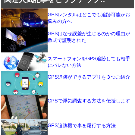
GPSレンタルはどこでも追跡可能かお
悩みの方へ
GPSはなぜ誤差が生じるのかの理由が
数式で証明された
スマートフォンをGPS追跡しても相手
にバレない方法
GPS追跡ができるアプリを３つご紹介
GPSで浮気調査する方法を伝授します
GPS追跡機で車を尾行する方法