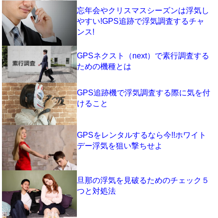
忘年会やクリスマスシーズンは浮気し
やすい!GPS追跡で浮気調査するチャ
ンス!
GPSネクスト（next）で素行調査する
ための機種とは
GPS追跡機で浮気調査する際に気を付
けること
GPSをレンタルするなら今!!ホワイト
デー浮気を狙い撃ちせよ
旦那の浮気を見破るためのチェック５
つと対処法