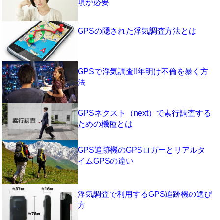
項が必要
GPSの隠された浮気調査方法とは
GPSで浮気調査!!年明け不倫を暴く方
法
GPSネクスト（next）で素行調査する
ための機種とは
GPS追跡機のGPSロガーとリアルタ
イムGPSの違い
浮気調査で利用するGPS追跡機の選び
方