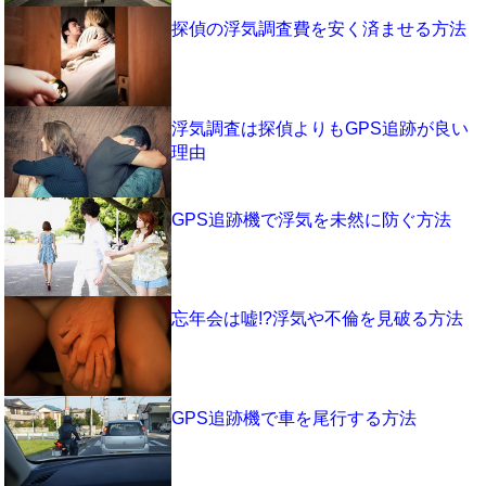
探偵の浮気調査費を安く済ませる方法
浮気調査は探偵よりもGPS追跡が良い
理由
GPS追跡機で浮気を未然に防ぐ方法
忘年会は嘘!?浮気や不倫を見破る方法
GPS追跡機で車を尾行する方法