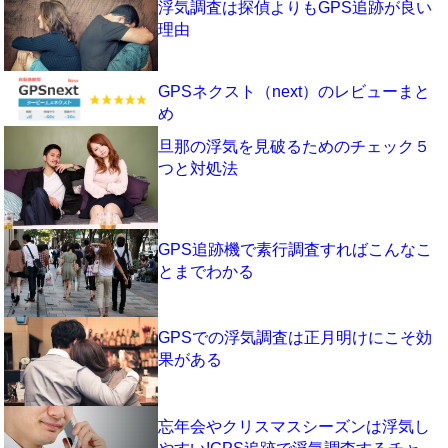
浮気調査は探偵よりもGPS追跡が良い
理由
GPSネクスト（next）のレビューまと
め
旦那の浮気を見破るためのチェック５
つと対処法
GPS追跡機で素行調査すればこんなこ
とまでわかる
GPSでの浮気調査は正月明けにこそ効
果がある
忘年会やクリスマスシーズンは浮気し