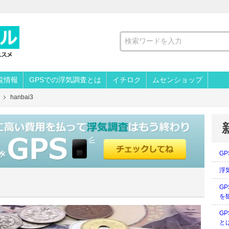
覧情報
GPSでの浮気調査とは
イチロク
ムセンショップ
hanbai3
G
浮
G
を
G
と