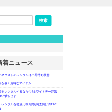
新着ニュース
PSネクストのレンタルは出荷待ち状態
気を暴くお得なアイテム
PSをレンタルするなら今!!ホワイトデー浮気
狙い撃ちせよ
PSレンタルを徹底比較!!浮気調査向けのGPS
は