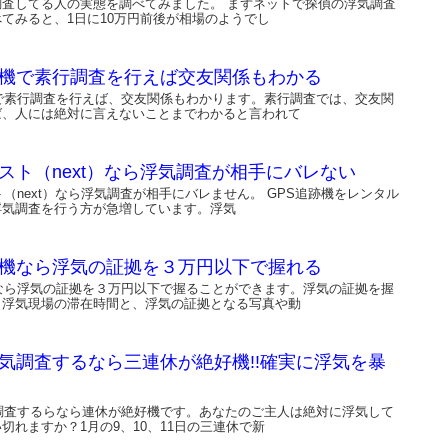
調査してる人の実態を調べてみました。 まずネットで探偵の浮気調査
てみると、1日に10万円前後が相場のようでし
跡機で素行調査を行えば交友関係もわかる
機で素行調査を行えば、交友関係もわかります。素行調査では、交友関
ば、人には絶対に言えないことまでわかると言われて
クスト（next）なら浮気調査が相手にバレない
ト（next）なら浮気調査が相手にバレません。 GPS追跡機をレンタル
浮気調査を行う方が急増しています。浮気
跡機なら浮気の証拠を３万円以下で握れる
機なら浮気の証拠を３万円以下で握ることができます。浮気の証拠を握
、浮気現場の滞在時間と、浮気の証拠となる写真や動
浮気調査するなら三連休が絶好機!!確実に浮気を暴
気調査するらなら連休が絶好機です。あなたのご主人は絶対に浮気して
切れますか？1月の9、10、11日の三連休で新