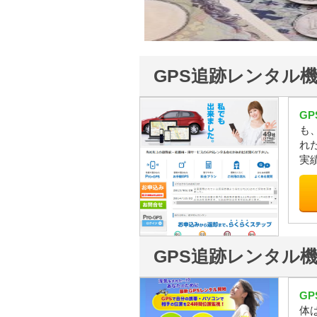
GPS追跡レンタル
G
も
れ
実
GPS追跡レンタル機JI
G
体