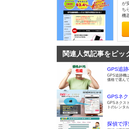
が
ち
機
関連人気記事をピック
GPS追
GPS追跡機
価格で選ん
GPSネ
GPSネクス
トのレンタ
探偵で浮