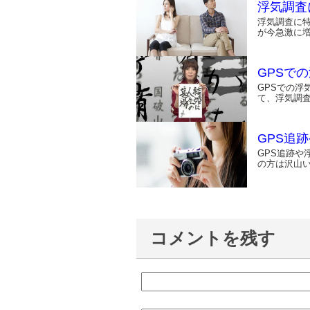
浮気調査
浮気調査に特
が今急激に
GPSで
GPSでの
て、浮気調
GPS追
GPS追跡
の方は沢山い
コメントを残す