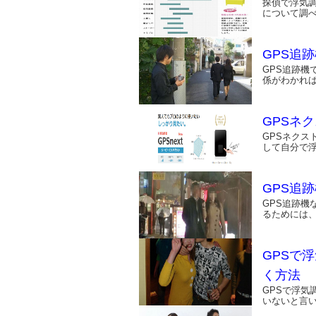
探偵で浮気
について調べ
GPS追
GPS追跡
係がわかれ
GPSネ
GPSネクス
して自分で
GPS追
GPS追跡
るためには
GPSで
く方法
GPSで浮
いないと言い