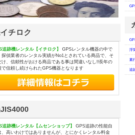
G
機イチロク
G
PS追跡機レンタル【イチロク】
GPSレンタル機器の中で
浮
、探偵業者のレンタル実績がNo1とされている商品で、そ
素
だけ、信頼性がおける商品である事は間違いなし!!長年の
績で信頼し続けられたGPS機器となります
追
S4000
PS追跡機レンタル【ムセンショップ】
GPS追跡の性能自
は、高いわけではありませんが、とにかくレンタル料金