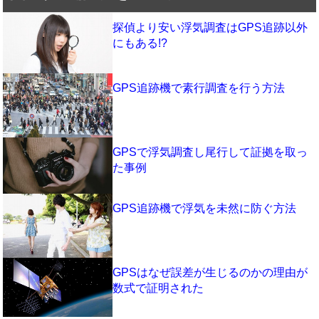
探偵より安い浮気調査はGPS追跡以外
にもある!?
GPS追跡機で素行調査を行う方法
GPSで浮気調査し尾行して証拠を取っ
た事例
GPS追跡機で浮気を未然に防ぐ方法
GPSはなぜ誤差が生じるのかの理由が
数式で証明された